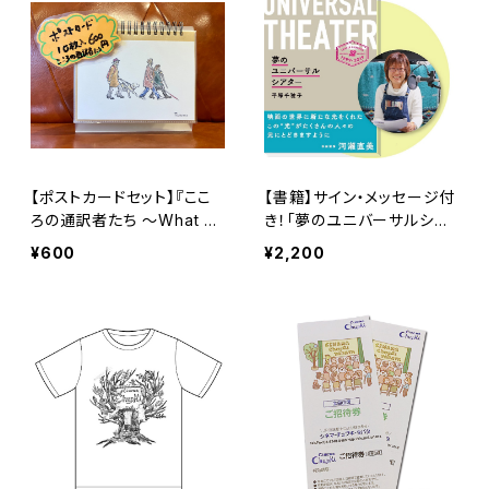
【ポストカードセット】『ここ
【書籍】サイン・メッセージ付
ろの通訳者たち 〜What a
き！「夢のユニバーサルシア
Wonderful World〜』
ター」〜シネマ・チュプキ・タ
¥600
¥2,200
バタ代表 平塚千穂子著