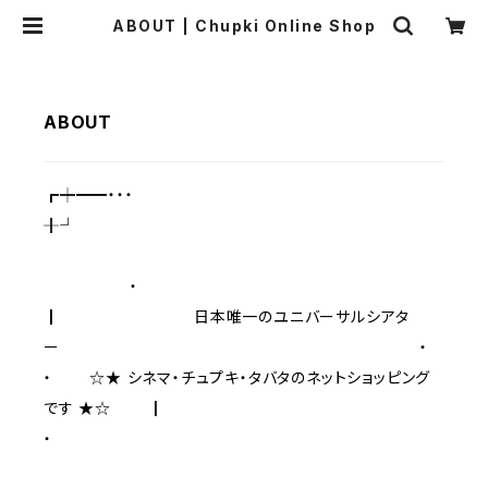
ABOUT | Chupki Online Shop
ABOUT
┏┿━━・・・
╂┘
・
┃ 日本唯一のユニバーサルシアタ
ー ・
・ ☆★ シネマ・チュプキ・タバタのネットショッピング
です ★☆ ┃
・