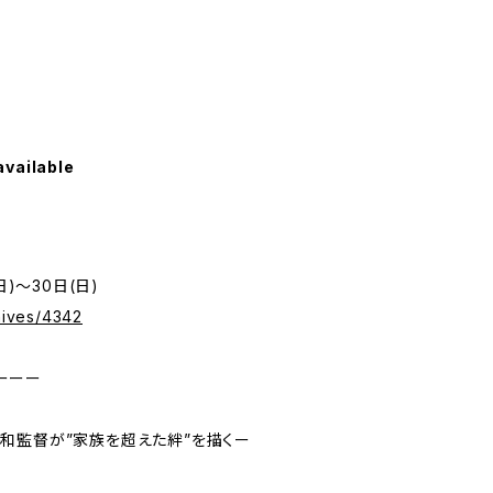
available
日)～30日(日)
chives/4342
ーーー
和監督が”家族を超えた絆”を描くー