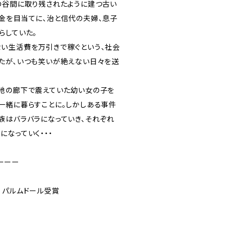
の谷間に取り残されたように建つ古い
金を目当てに、治と信代の夫婦、息子
らしていた。
い生活費を万引きで稼ぐという、社会
たが、いつも笑いが絶えない日々を送
地の廊下で震えていた幼い女の子を
一緒に暮らすことに。しかしある事件
族はバラバラになっていき、それぞれ
なっていく・・・
ーーー
 パルムドール受賞