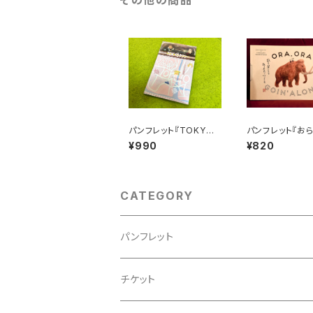
その他の商品
パンフレット『TOKYOタ
パンフレット『お
クシー』
ひとりいぐも』
¥990
¥820
CATEGORY
パンフレット
チケット