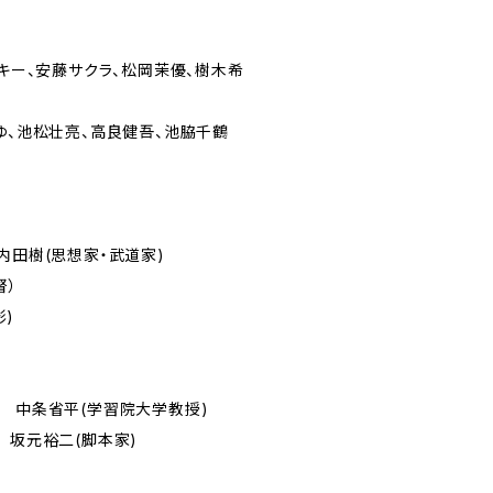
ンキー、安藤サクラ、松岡茉優、樹木希
ゆ、池松壮亮、高良健吾、池脇千鶴
内田樹(思想家・武道家)
督）
影)
い 中条省平(学習院大学教授)
 坂元裕二(脚本家)