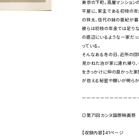
東京の下町。高層マンション
平屋に、家主である初枝の年
の祥太、信代の妹の亜紀が暮
彼らは初枝の年金では足りな
の底辺にいるような一家だっ
っている。
そんなある冬の日、近所の団
見かねた治が家に連れ帰り、
をきっかけに仲の良かった家
が抱える秘密や願いが明らかに
ーーーーーーーーーーーー
◎第71回カンヌ国際映画祭
【収録内容】41ページ