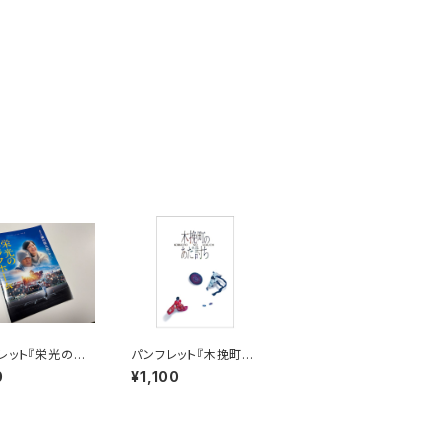
レット『栄光のバッ
パンフレット『木挽町の
ム』
あだ討ち』
0
¥1,100