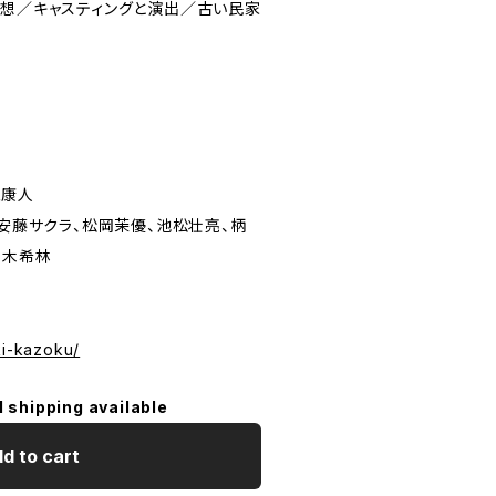
想／キャスティングと演出／古い民家
江康人
、安藤サクラ、松岡茉優、池松壮亮、柄
樹木希林
ki-kazoku/
l shipping available
d to cart